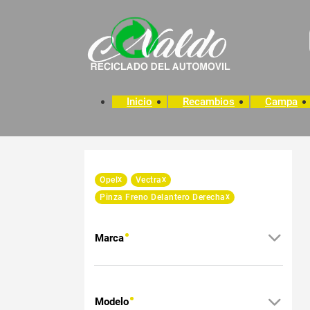
Inicio
Recambios
Campa
x
x
Opel
Vectra
x
Pinza Freno Delantero Derecha
Marca
Modelo