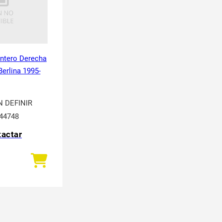
antero Derecha
Berlina 1995-
N DEFINIR
44748
actar