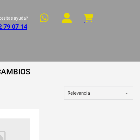
cesitas ayuda?
2 79 07 14
CAMBIOS