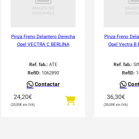
Pinza Freno Delantero Derecha
Pinza Freno Del
Opel VECTRA C BERLINA
Opel Vectra B 
Ref. fab.:
ATE
Ref. fab.:
SI
RefID:
1062890
RefID:
1
Contactar
Cont
24,20
€
36,30
€
20,00
€
30,00
€