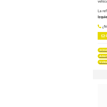
vehíc
La re
Izqui
¿N
3C04
Amort
Volk