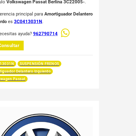
ulo
Volkswagen Passat Berlina 3C22005-
.
ferencia principal para
Amortiguador Delantero
erdo
es
3C0413031N
.
ecesitas ayuda?
962790714
Consultar
13031N
SUSPENSIÓN FRENOS
iguador Delantero Izquierdo
swagen Passat