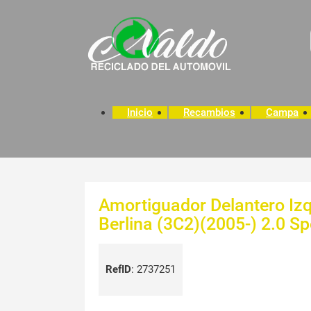
Inicio
Recambios
Campa
Amortiguador Delantero Iz
Berlina (3C2)(2005-) 2.0 Sp
RefID
:
2737251