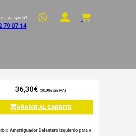
cesitas ayuda?
2 79 07 14
36,30
€
30,00
€
AÑADIR AL CARRITO
mbio
Amortiguador Delantero Izquierdo
para el