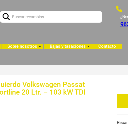
Buscar:
¿Ne
96
Sobre nosotros
Bajas y tasaciones
Contacto
quierdo Volkswagen Passat
ortline 20 Ltr. – 103 kW TDI
Reca