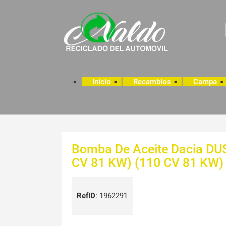
Inicio
Recambios
Campa
Bomba De Aceite Dacia DUS
CV 81 KW) (110 CV 81 KW)
RefID
:
1962291