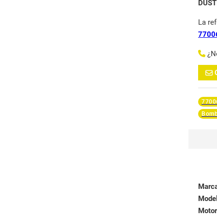
DUST
La re
7700
¿N
7700
Bomb
Marc
Mode
Motor