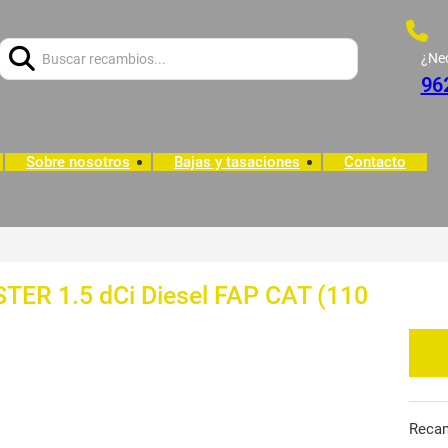
Buscar:
¿Ne
96
Sobre nosotros
Bajas y tasaciones
Contacto
TER 1.5 dCi Diesel FAP CAT (110
Reca