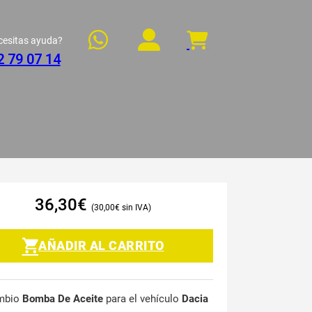
cesitas ayuda?
2 79 07 14
36,30
€
30,00
€
AÑADIR AL CARRITO
mbio
Bomba De Aceite
para el vehículo
Dacia