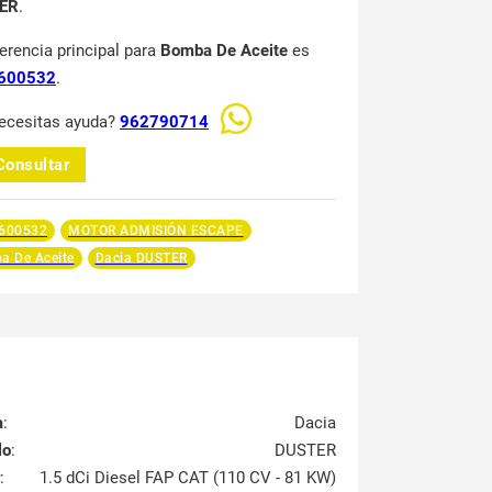
ER
.
ferencia principal para
Bomba De Aceite
es
600532
.
ecesitas ayuda?
962790714
Consultar
600532
MOTOR ADMISIÓN ESCAPE
a De Aceite
Dacia DUSTER
a
:
Dacia
lo
:
DUSTER
:
1.5 dCi Diesel FAP CAT (110 CV - 81 KW)