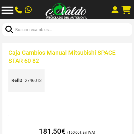
Buscar:
Caja Cambios Manual Mitsubishi SPACE
STAR 60 82
RefID
:
2746013
181,50
€
150,00
€