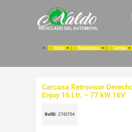
Inicio
Recambios
Campa
Carcasa Retrovisor Derecho
Enjoy 16 Ltr. – 77 kW 16V
RefID
:
2743754