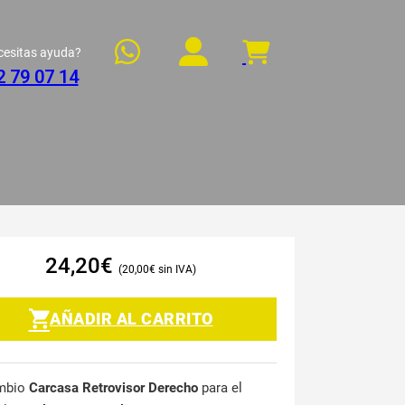
cesitas ayuda?
2 79 07 14
24,20
€
20,00
€
AÑADIR AL CARRITO
mbio
Carcasa Retrovisor Derecho
para el