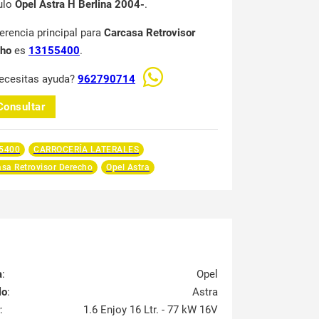
ulo
Opel Astra H Berlina 2004-
.
ferencia principal para
Carcasa Retrovisor
cho
es
13155400
.
ecesitas ayuda?
962790714
Consultar
5400
CARROCERÍA LATERALES
sa Retrovisor Derecho
Opel Astra
a
:
Opel
lo
:
Astra
:
1.6 Enjoy 16 Ltr. - 77 kW 16V