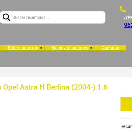
Buscar:
¿Ne
96
Sobre nosotros
Bajas y tasaciones
Contacto
 Opel Astra H Berlina (2004-) 1.6
Reca