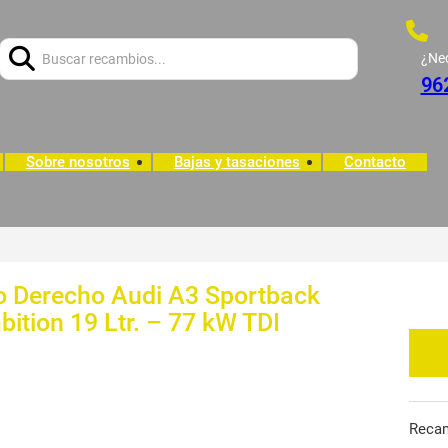
Buscar:
¿Ne
96
Sobre nosotros
Bajas y tasaciones
Contacto
ro Derecho Audi A3 Sportback
ition 19 Ltr. – 77 kW TDI
Reca