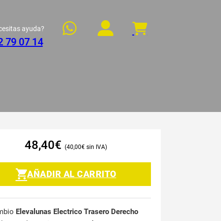
cesitas ayuda?
2 79 07 14
48,40
€
40,00
€
AÑADIR AL CARRITO
mbio
Elevalunas Electrico Trasero Derecho