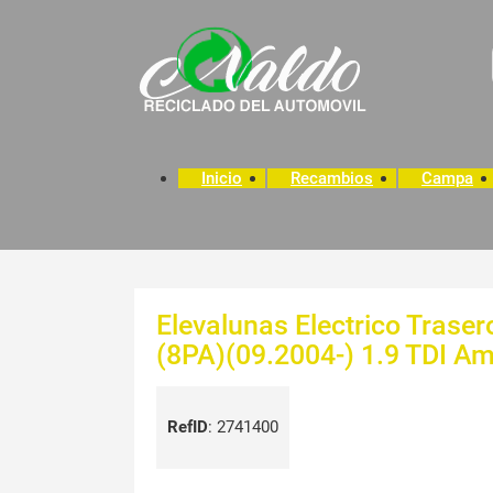
Inicio
Recambios
Campa
Elevalunas Electrico Trase
(8PA)(09.2004-) 1.9 TDI Amb
RefID
:
2741400