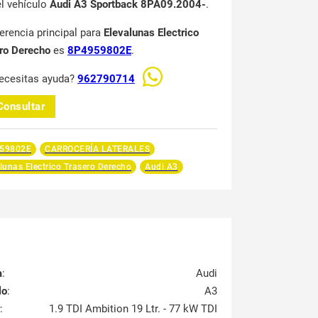
el vehículo
Audi A3 Sportback 8PA09.2004-
.
ferencia principal para
Elevalunas Electrico
ro Derecho
es
8P4959802E
.
ecesitas ayuda?
962790714
Consultar
59802E
CARROCERÍA LATERALES
lunas Electrico Trasero Derecho
Audi A3
a
:
Audi
lo
:
A3
:
1.9 TDI Ambition 19 Ltr. - 77 kW TDI