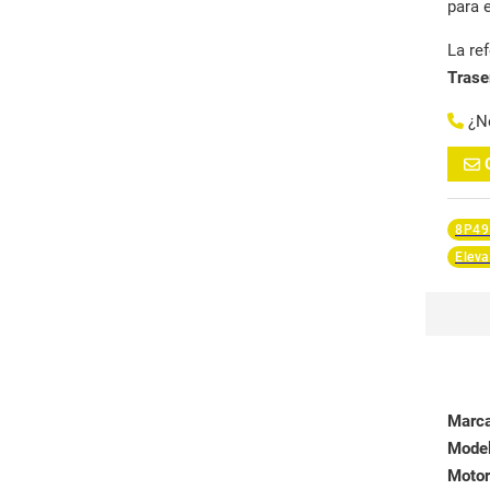
para 
La re
Trase
¿N
8P49
Eleva
Marc
Mode
Motor