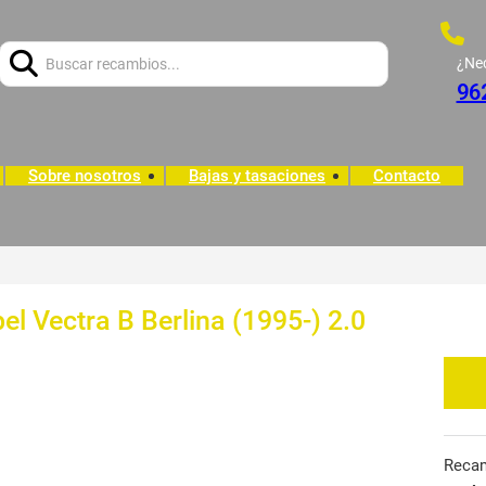
Buscar:
¿Ne
96
Sobre nosotros
Bajas y tasaciones
Contacto
el Vectra B Berlina (1995-) 2.0
Reca