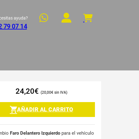
cesitas ayuda?
2 79 07 14
24,20
€
20,00
€
AÑADIR AL CARRITO
mbio
Faro Delantero Izquierdo
para el vehículo