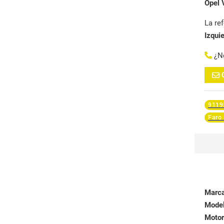
Opel 
La re
Izqui
¿N
9119
Faro 
Marc
Mode
Motor