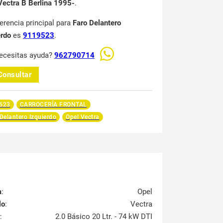
Vectra B Berlina 1995-
.
ferencia principal para
Faro Delantero
erdo
es
9119523
.
ecesitas ayuda?
962790714
Consultar
523
CARROCERÍA FRONTAL
Delantero Izquierdo
Opel Vectra
a
:
Opel
lo
:
Vectra
:
2.0 Básico 20 Ltr. - 74 kW DTI