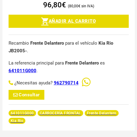
96,80
€
80,00
€
AÑADIR AL CARRITO
Recambio
Frente Delantero
para el vehículo
Kia Rio
JB2005-
.
La referencia principal para
Frente Delantero
es
641011G000
.
¿Necesitas ayuda?
962790714
Consultar
641011G000
CARROCERÍA FRONTAL
Frente Delantero
Kia Rio