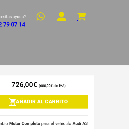
cesitas ayuda?
2 79 07 14
726,00
€
600,00
€
AÑADIR AL CARRITO
mbio
Motor Completo
para el vehículo
Audi A3