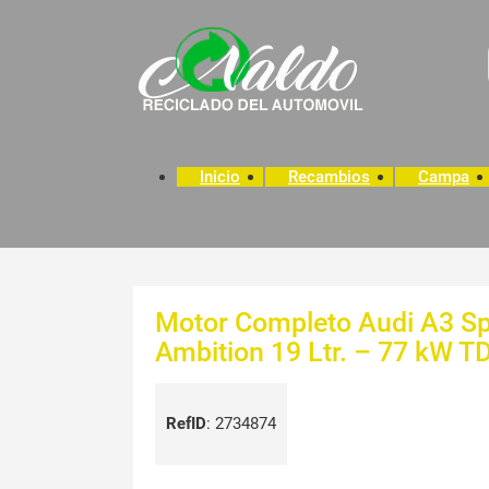
Inicio
Recambios
Campa
Motor Completo Audi A3 Sp
Ambition 19 Ltr. – 77 kW TD
RefID
:
2734874