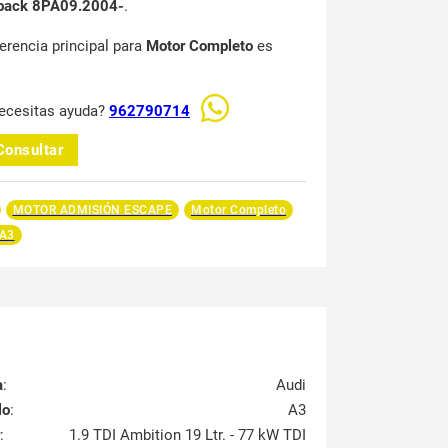
back 8PA09.2004-
.
ferencia principal para
Motor Completo
es
ecesitas ayuda?
962790714
Consultar
MOTOR ADMISIÓN ESCAPE
Motor Completo
 A3
a
:
Audi
lo
:
A3
:
1.9 TDI Ambition 19 Ltr. - 77 kW TDI