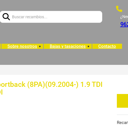
Buscar:
¿Ne
96
Sobre nosotros
Bajas y tasaciones
Contacto
ortback (8PA)(09.2004-) 1.9 TDI
I
Reca