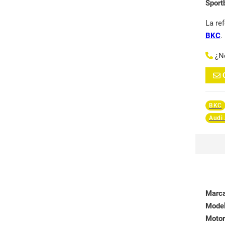
Sport
La re
BKC
.
¿N
BKC
Audi
Marc
Mode
Motor