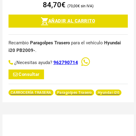
84,70
€
70,00
€
AÑADIR AL CARRITO
Recambio
Paragolpes Trasero
para el vehículo
Hyundai
i20 PB2009-
.
¿Necesitas ayuda?
962790714
Consultar
CARROCERÍA TRASERA
Paragolpes Trasero
Hyundai i20