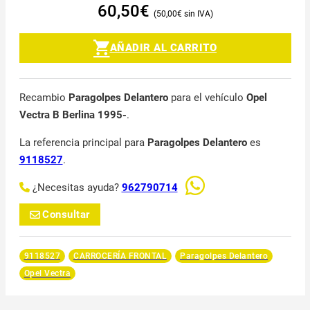
60,50
€
50,00
€
AÑADIR AL CARRITO
Recambio
Paragolpes Delantero
para el vehículo
Opel
Vectra B Berlina 1995-
.
La referencia principal para
Paragolpes Delantero
es
9118527
.
¿Necesitas ayuda?
962790714
Consultar
9118527
CARROCERÍA FRONTAL
Paragolpes Delantero
Opel Vectra