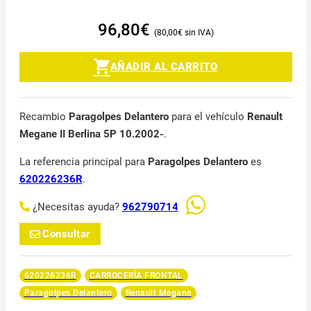
96,80
€
80,00
€
AÑADIR AL CARRITO
Recambio
Paragolpes Delantero
para el vehículo
Renault
Megane II Berlina 5P 10.2002-
.
La referencia principal para
Paragolpes Delantero
es
620226236R
.
¿Necesitas ayuda?
962790714
Consultar
620226236R
CARROCERÍA FRONTAL
Paragolpes Delantero
Renault Megane