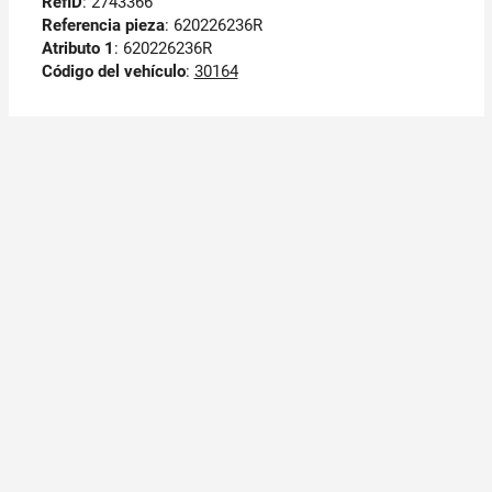
RefID
: 2743366
Referencia pieza
: 620226236R
Atributo 1
: 620226236R
Código del vehículo
:
30164