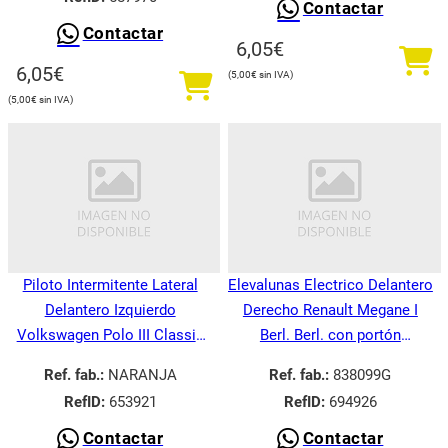
Contactar
Contactar
6,05
€
6,05
€
5,00
€
5,00
€
Piloto Intermitente Lateral
Elevalunas Electrico Delantero
Delantero Izquierdo
Derecho Renault Megane I
Volkswagen Polo III Classic
Berl. Berl. con portón
6V21995-
BA008.1995-
Ref. fab.:
NARANJA
Ref. fab.:
838099G
RefID:
653921
RefID:
694926
Contactar
Contactar