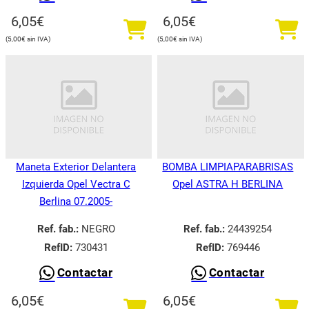
6,05
€
6,05
€
5,00
€
5,00
€
Maneta Exterior Delantera
BOMBA LIMPIAPARABRISAS
Izquierda Opel Vectra C
Opel ASTRA H BERLINA
Berlina 07.2005-
Ref. fab.:
NEGRO
Ref. fab.:
24439254
RefID:
730431
RefID:
769446
Contactar
Contactar
6,05
€
6,05
€