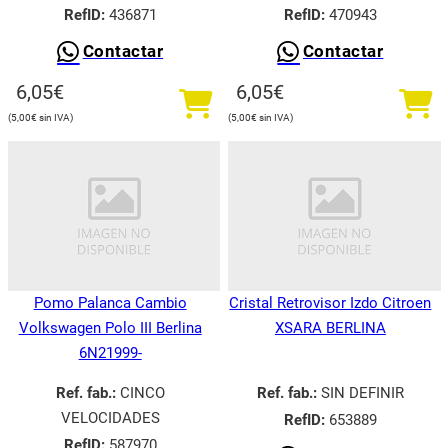
RefID:
436871
RefID:
470943
Contactar
Contactar
6,05
€
6,05
€
5,00
€
5,00
€
Pomo Palanca Cambio
Cristal Retrovisor Izdo Citroen
Volkswagen Polo III Berlina
XSARA BERLINA
6N21999-
Ref. fab.:
CINCO
Ref. fab.:
SIN DEFINIR
VELOCIDADES
RefID:
653889
RefID:
587970