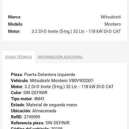
Marca
:
Mitsubishi
Modelo
:
Montero
Motor
:
3.2 DI-D Invite (5-trg.) 32 Ltr. - 118 kW DI-D CAT
FICHA TÉCNICA
INFORMACIÓN ADICIONAL
Pieza
: Puerta Delantera Izquierda
Vehículo
: Mitsubishi Montero V80V902007-
Motor
: 3.2 DI-D Invite (5-trg.) 32 Ltr. - 118 kW DI-D CAT
Color
: SIN DEFINIR
Tipo motor
: 4M41
Estado
: Material de segunda mano
Ubicación
: Almacenada
RefID
: 2745999
Referencia pieza
: SIN DEFINIR
Código del vehículo
:
30198