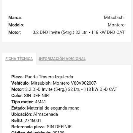
Marca
:
Mitsubishi
Modelo
:
Montero
Motor
:
3.2 DI-D Invite (5-trg.) 32 Ltr. - 118 kW DI-D CAT
FICHA TÉCNICA
INFORMACIÓN ADICIONAL
Pieza
: Puerta Trasera Izquierda
Vehículo
: Mitsubishi Montero V80V902007-
Motor
: 3.2 DI-D Invite (5-trg.) 32 Ltr. - 118 kW DI-D CAT
Color
: SIN DEFINIR
Tipo motor
: 4M41
Estado
: Material de segunda mano
Ubicación
: Almacenada
RefID
: 2746001
Referencia pieza
: SIN DEFINIR
Código del vehículo
:
30198