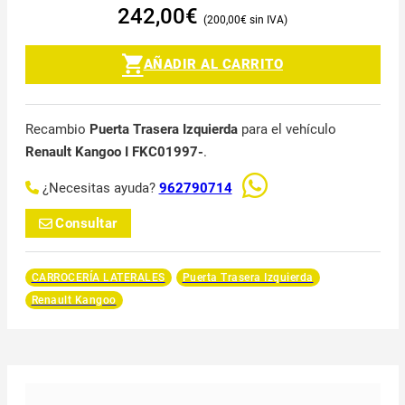
242,00
€
200,00
€
AÑADIR AL CARRITO
Recambio
Puerta Trasera Izquierda
para el vehículo
Renault Kangoo I FKC01997-
.
¿Necesitas ayuda?
962790714
Consultar
CARROCERÍA LATERALES
Puerta Trasera Izquierda
Renault Kangoo