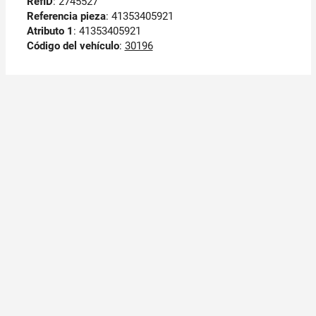
RefID
: 2745527
Referencia pieza
: 41353405921
Atributo 1
: 41353405921
Código del vehículo
:
30196