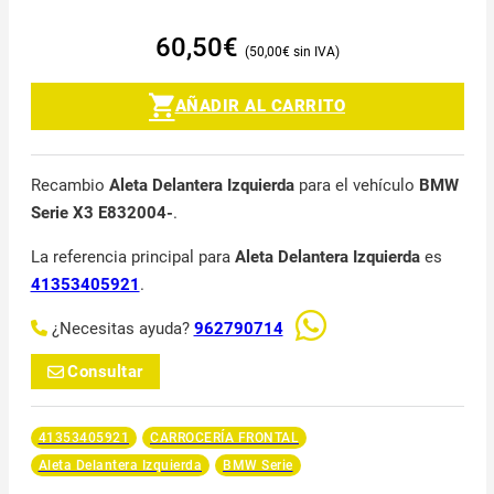
60,50
€
50,00
€
AÑADIR AL CARRITO
Recambio
Aleta Delantera Izquierda
para el vehículo
BMW
Serie X3 E832004-
.
La referencia principal para
Aleta Delantera Izquierda
es
41353405921
.
¿Necesitas ayuda?
962790714
Consultar
41353405921
CARROCERÍA FRONTAL
Aleta Delantera Izquierda
BMW Serie