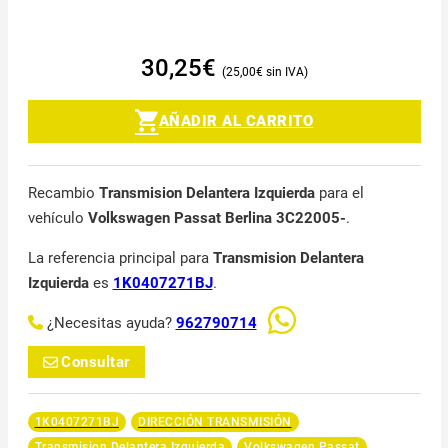
30,25
€
25,00
€
AÑADIR AL CARRITO
Recambio
Transmision Delantera Izquierda
para el
vehículo
Volkswagen Passat Berlina 3C22005-
.
La referencia principal para
Transmision Delantera
Izquierda
es
1K0407271BJ
.
¿Necesitas ayuda?
962790714
Consultar
1K0407271BJ
DIRECCIÓN TRANSMISIÓN
Transmision Delantera Izquierda
Volkswagen Passat