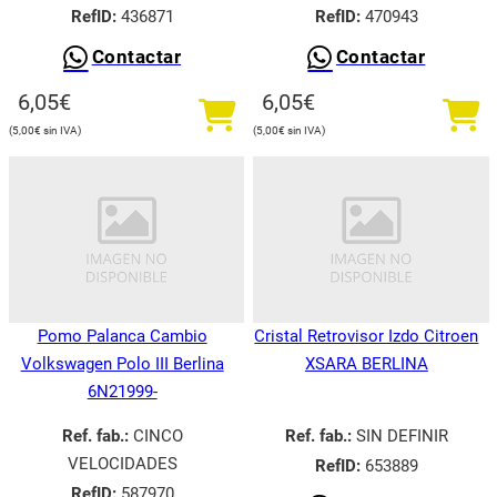
RefID:
436871
RefID:
470943
Contactar
Contactar
6,05
€
6,05
€
5,00
€
5,00
€
Pomo Palanca Cambio
Cristal Retrovisor Izdo Citroen
Volkswagen Polo III Berlina
XSARA BERLINA
6N21999-
Ref. fab.:
CINCO
Ref. fab.:
SIN DEFINIR
VELOCIDADES
RefID:
653889
RefID:
587970