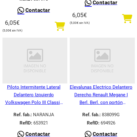
Contactar
Contactar
6,05
€
6,05
€
5,00
€
5,00
€
Piloto Intermitente Lateral
Elevalunas Electrico Delantero
Delantero Izquierdo
Derecho Renault Megane I
Volkswagen Polo III Classic
Berl. Berl. con portón
6V21995-
BA008.1995-
Ref. fab.:
NARANJA
Ref. fab.:
838099G
RefID:
653921
RefID:
694926
Contactar
Contactar