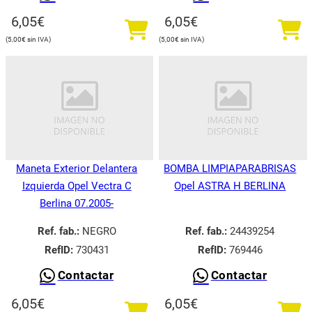
6,05
€
6,05
€
5,00
€
5,00
€
Maneta Exterior Delantera
BOMBA LIMPIAPARABRISAS
Izquierda Opel Vectra C
Opel ASTRA H BERLINA
Berlina 07.2005-
Ref. fab.:
NEGRO
Ref. fab.:
24439254
RefID:
730431
RefID:
769446
Contactar
Contactar
6,05
€
6,05
€