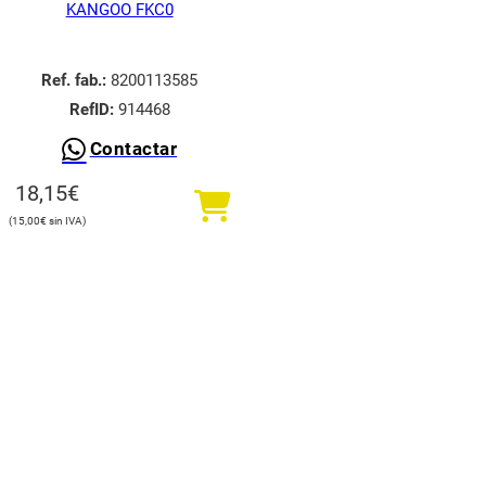
KANGOO FKC0
Ref. fab.:
8200113585
RefID:
914468
Contactar
18,15
€
15,00
€