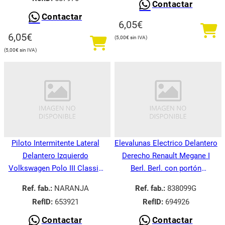
Contactar
Contactar
6,05
€
6,05
€
5,00
€
5,00
€
Piloto Intermitente Lateral
Elevalunas Electrico Delantero
Delantero Izquierdo
Derecho Renault Megane I
Volkswagen Polo III Classic
Berl. Berl. con portón
6V21995-
BA008.1995-
Ref. fab.:
NARANJA
Ref. fab.:
838099G
RefID:
653921
RefID:
694926
Contactar
Contactar