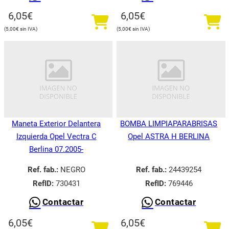
6,05
€
6,05
€
5,00
€
5,00
€
Maneta Exterior Delantera
BOMBA LIMPIAPARABRISAS
Izquierda Opel Vectra C
Opel ASTRA H BERLINA
Berlina 07.2005-
Ref. fab.:
NEGRO
Ref. fab.:
24439254
RefID:
730431
RefID:
769446
Contactar
Contactar
6,05
€
6,05
€