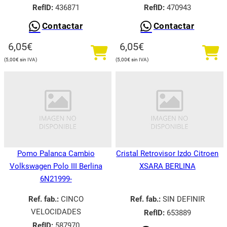
RefID:
436871
RefID:
470943
Contactar
Contactar
6,05
€
6,05
€
5,00
€
5,00
€
Pomo Palanca Cambio
Cristal Retrovisor Izdo Citroen
Volkswagen Polo III Berlina
XSARA BERLINA
6N21999-
Ref. fab.:
CINCO
Ref. fab.:
SIN DEFINIR
VELOCIDADES
RefID:
653889
RefID:
587970