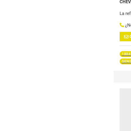
CHEV
La re
¿N
1804
GENE