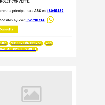
ROLET CORVETTE
.
ferencia principal para
ABS
es
18045489
.
ecesitas ayuda?
962790714
Consultar
5489
SUSPENSIÓN FRENOS
ABS
RAL MOTORS CHEVROLET