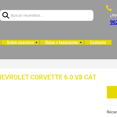
Buscar:
¿Ne
96
Sobre nosotros
Bajas y tasaciones
Contacto
EVROLET CORVETTE 6.0 V8 CAT
Reca