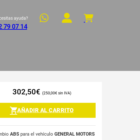
cesitas ayuda?
2 79 07 14
302,50
€
250,00
€
AÑADIR AL CARRITO
mbio
ABS
para el vehículo
GENERAL MOTORS