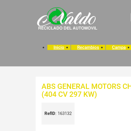
Inicio
Recambios
Campa
ABS GENERAL MOTORS CH
(404 CV 297 KW)
RefID
:
163132