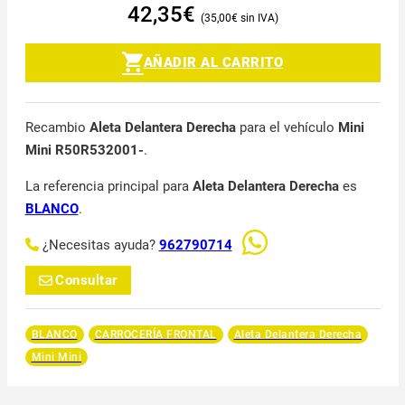
42,35
€
35,00
€
AÑADIR AL CARRITO
Recambio
Aleta Delantera Derecha
para el vehículo
Mini
Mini R50R532001-
.
La referencia principal para
Aleta Delantera Derecha
es
BLANCO
.
¿Necesitas ayuda?
962790714
Consultar
BLANCO
CARROCERÍA FRONTAL
Aleta Delantera Derecha
Mini Mini