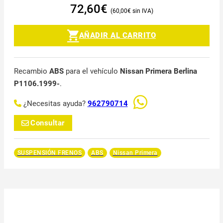
72,60
€
60,00
€
AÑADIR AL CARRITO
Recambio
ABS
para el vehículo
Nissan Primera Berlina
P1106.1999-
.
¿Necesitas ayuda?
962790714
Consultar
SUSPENSIÓN FRENOS
ABS
Nissan Primera