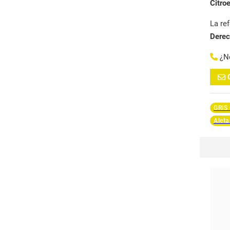
Citro
La re
Dere
¿N
GRIS
Aleta