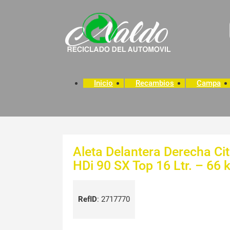
Inicio
Recambios
Campa
Aleta Delantera Derecha Ci
HDi 90 SX Top 16 Ltr. – 66
RefID
:
2717770