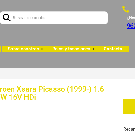
Buscar:
¿Ne
96
Sobre nosotros
Bajas y tasaciones
Contacto
troen Xsara Picasso (1999-) 1.6
 kW 16V HDi
Reca