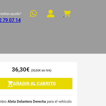
cesitas ayuda?
2 79 07 14
36,30
€
30,00
€
AÑADIR AL CARRITO
mbio
Aleta Delantera Derecha
para el vehículo