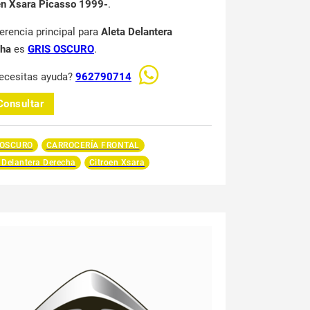
en Xsara Picasso 1999-
.
ferencia principal para
Aleta Delantera
cha
es
GRIS OSCURO
.
ecesitas ayuda?
962790714
Consultar
 OSCURO
CARROCERÍA FRONTAL
 Delantera Derecha
Citroen Xsara