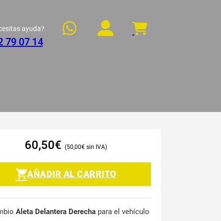
cesitas ayuda?
2 79 07 14
60,50
€
50,00
€
AÑADIR AL CARRITO
mbio
Aleta Delantera Derecha
para el vehículo