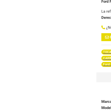
Ford 
La re
Dere
¿N
TOC
CARR
Ford 
Marc
Mode