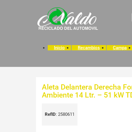
Inicio
Recambios
Campa
Aleta Delantera Derecha Fo
Ambiente 14 Ltr. – 51 kW 
RefID
:
2580611