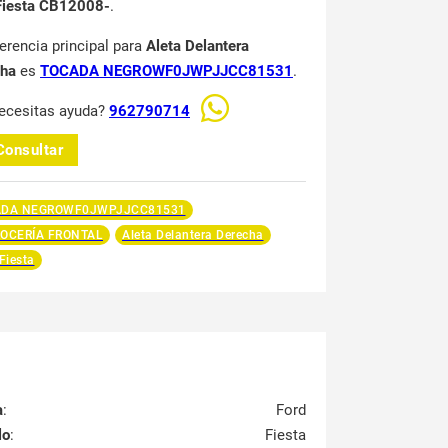
Fiesta CB12008-
.
ferencia principal para
Aleta Delantera
cha
es
TOCADA NEGROWF0JWPJJCC81531
.
ecesitas ayuda?
962790714
Consultar
ADA NEGROWF0JWPJJCC81531
OCERÍA FRONTAL
Aleta Delantera Derecha
Fiesta
a
:
Ford
lo
:
Fiesta