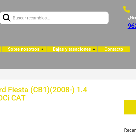
Buscar:
¿Ne
96
Sobre nosotros
Bajas y tasaciones
Contacto
rd Fiesta (CB1)(2008-) 1.4
TDCi CAT
Reca