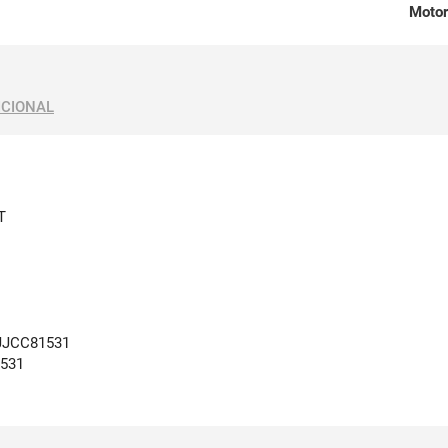
Motor
ICIONAL
T
JCC81531
531