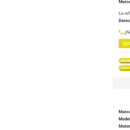
Merc
La re
Dere
¿N
NEG
Aleta
Marc
Mode
Motor