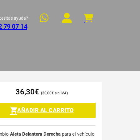
cesitas ayuda?
2 79 07 14
36,30
€
30,00
€
AÑADIR AL CARRITO
mbio
Aleta Delantera Derecha
para el vehículo