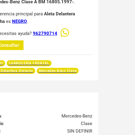
edes-Benz Clase A BM 16805.1997-
.
ferencia principal para
Aleta Delantera
cha
es
NEGRO
.
ecesitas ayuda?
962790714
Consultar
RO
CARROCERÍA FRONTAL
 Delantera Derecha
Mercedes-Benz Clase
a
:
Mercedes-Benz
lo
:
Clase
:
SIN DEFINIR