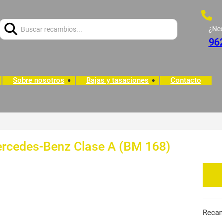
Buscar:
¿Ne
96
Sobre nosotros
Bajas y tasaciones
Contacto
ercedes-Benz Clase A (BM 168)
Reca