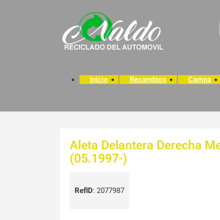
Inicio
Recambios
Campa
Aleta Delantera Derecha M
(05.1997-)
RefID
:
2077987