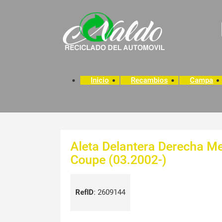
Inicio
Recambios
Campa
Aleta Delantera Derecha M
Coupe (03.2002-)
RefID
:
2609144