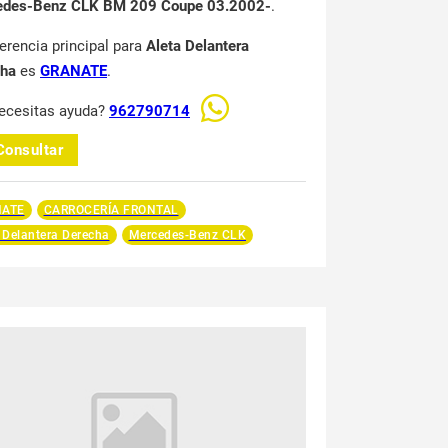
edes-Benz CLK BM 209 Coupe 03.2002-
.
ferencia principal para
Aleta Delantera
cha
es
GRANATE
.
ecesitas ayuda?
962790714
Consultar
NATE
CARROCERÍA FRONTAL
 Delantera Derecha
Mercedes-Benz CLK