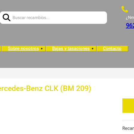
Buscar:
¿Ne
96
Sobre nosotros
Bajas y tasaciones
Contacto
ercedes-Benz CLK (BM 209)
Reca