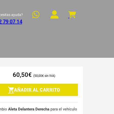
cesitas ayuda?
2 79 07 14
60,50
€
50,00
€
AÑADIR AL CARRITO
mbio
Aleta Delantera Derecha
para el vehículo