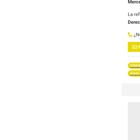
Merc
La re
Dere
¿N
GRA
Aleta