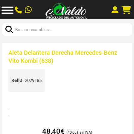
Buscar:
Aleta Delantera Derecha Mercedes-Benz
Vito Kombi (638)
RefID
:
2029185
48,40
€
40,00
€