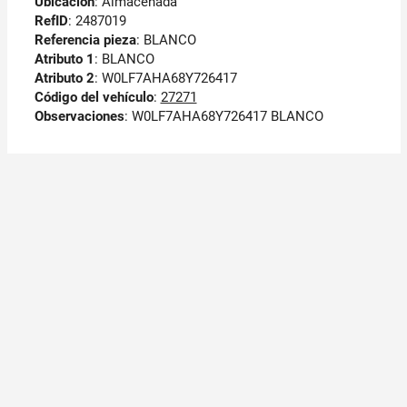
Ubicación
: Almacenada
RefID
: 2487019
Referencia pieza
: BLANCO
Atributo 1
: BLANCO
Atributo 2
: W0LF7AHA68Y726417
Código del vehículo
:
27271
Observaciones
:
W0LF7AHA68Y726417 BLANCO