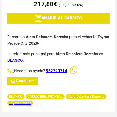
217,80
€
180,00
€
AÑADIR AL CARRITO
Recambio
Aleta Delantera Derecha
para el vehículo
Toyota
Proace City 2020-
.
La referencia principal para
Aleta Delantera Derecha
es
BLANCO
.
¿Necesitas ayuda?
962790714
Consultar
BLANCO
CARROCERÍA FRONTAL
Aleta Delantera Derecha
Toyota Proace