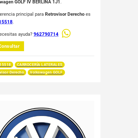
swagen GOLF IV BERLINA 1J1
.
ferencia principal para
Retrovisor Derecho
es
15518
.
ecesitas ayuda?
962790714
Consultar
15518
CARROCERÍA LATERALES
visor Derecho
Volkswagen GOLF