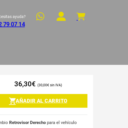
cesitas ayuda?
2 79 07 14
36,30
€
30,00
€
AÑADIR AL CARRITO
mbio
Retrovisor Derecho
para el vehículo