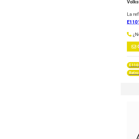
Volk
La re
E110
¿N
E110
Retro