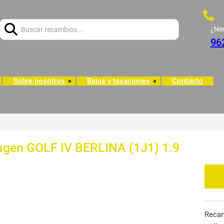
Buscar:
¿Ne
96
Sobre nosotros
Bajas y tasaciones
Contacto
agen GOLF IV BERLINA (1J1) 1.9
Reca