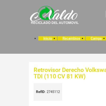
Inicio
Recambios
Campa
Retrovisor Derecho Volksw
TDI (110 CV 81 KW)
RefID
:
2745112