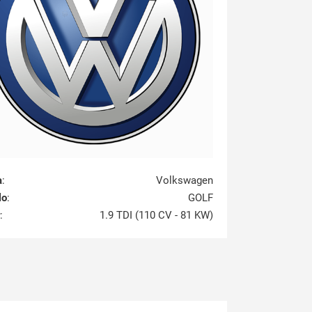
a
:
Volkswagen
lo
:
GOLF
:
1.9 TDI (110 CV - 81 KW)