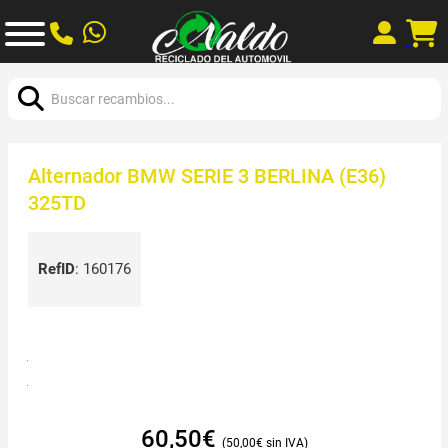
Buscar:
Alternador BMW SERIE 3 BERLINA (E36)
325TD
RefID
:
160176
60,50
€
50,00
€