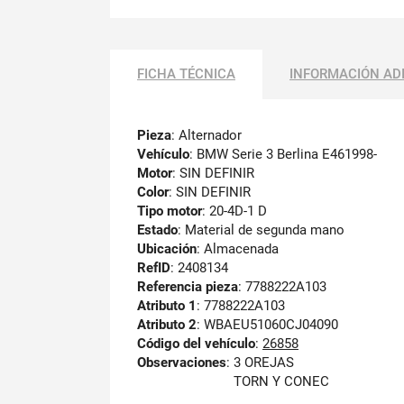
FICHA TÉCNICA
INFORMACIÓN AD
Pieza
: Alternador
Vehículo
: BMW Serie 3 Berlina E461998-
Motor
: SIN DEFINIR
Color
: SIN DEFINIR
Tipo motor
: 20-4D-1 D
Estado
: Material de segunda mano
Ubicación
: Almacenada
RefID
: 2408134
Referencia pieza
: 7788222A103
Atributo 1
: 7788222A103
Atributo 2
: WBAEU51060CJ04090
Código del vehículo
:
26858
Observaciones
:
3 OREJAS
TORN Y CONEC