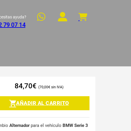
cesitas ayuda?
2 79 07 14
84,70
€
70,00
€
AÑADIR AL CARRITO
mbio
Alternador
para el vehículo
BMW Serie 3