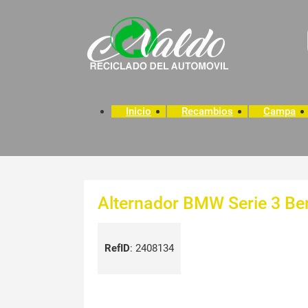
Inicio
Recambios
Campa
Alternador BMW Serie 3 Ber
RefID
:
2408134