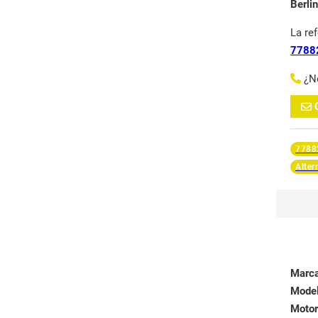
Berli
La re
7788
¿N
7788
Alter
Marc
Mode
Motor