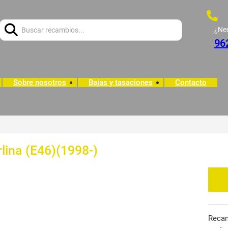
Buscar:
¿Ne
96
Sobre nosotros
Bajas y tasaciones
Contacto
lina (E46)(1998-)
Reca