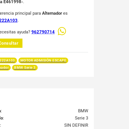
na E461998-
.
ferencia principal para
Alternador
es
222A103
.
ecesitas ayuda?
962790714
Consultar
222A103
MOTOR ADMISIÓN ESCAPE
nador
BMW Serie 3
a
:
BMW
lo
:
Serie 3
:
SIN DEFINIR