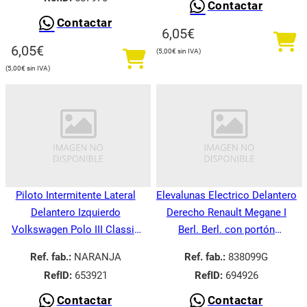
Contactar
Contactar
6,05
€
6,05
€
5,00
€
5,00
€
Piloto Intermitente Lateral
Elevalunas Electrico Delantero
Delantero Izquierdo
Derecho Renault Megane I
Volkswagen Polo III Classic
Berl. Berl. con portón
6V21995-
BA008.1995-
Ref. fab.:
NARANJA
Ref. fab.:
838099G
RefID:
653921
RefID:
694926
Contactar
Contactar