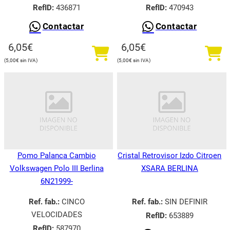
RefID:
436871
RefID:
470943
Contactar
Contactar
6,05
€
6,05
€
5,00
€
5,00
€
Pomo Palanca Cambio
Cristal Retrovisor Izdo Citroen
Volkswagen Polo III Berlina
XSARA BERLINA
6N21999-
Ref. fab.:
CINCO
Ref. fab.:
SIN DEFINIR
VELOCIDADES
RefID:
653889
RefID:
587970