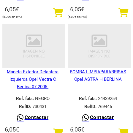
6,05
€
6,05
€
5,00
€
5,00
€
Maneta Exterior Delantera
BOMBA LIMPIAPARABRISAS
Izquierda Opel Vectra C
Opel ASTRA H BERLINA
Berlina 07.2005-
Ref. fab.:
NEGRO
Ref. fab.:
24439254
RefID:
730431
RefID:
769446
Contactar
Contactar
6,05
€
6,05
€