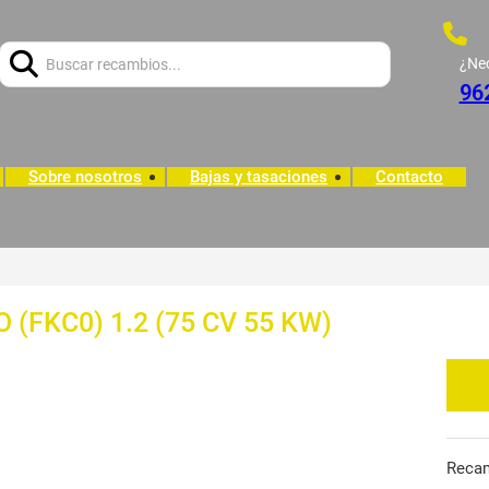
Buscar:
¿Ne
96
Sobre nosotros
Bajas y tasaciones
Contacto
 (FKC0) 1.2 (75 CV 55 KW)
Reca