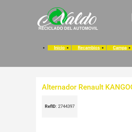
Inicio
Recambios
Campa
Alternador Renault KANGOO
RefID
:
2744397