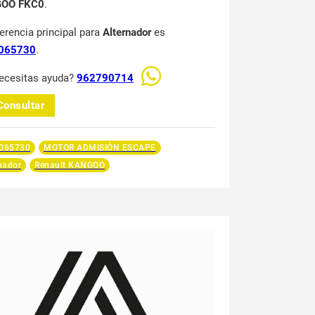
OO FKC0
.
ferencia principal para
Alternador
es
065730
.
ecesitas ayuda?
962790714
Consultar
065730
MOTOR ADMISIÓN ESCAPE
nador
Renault KANGOO