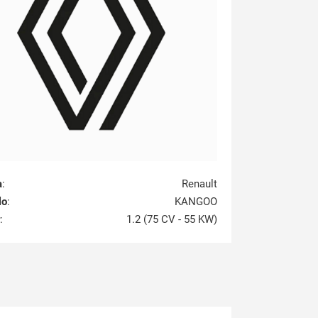
a
:
Renault
lo
:
KANGOO
:
1.2 (75 CV - 55 KW)