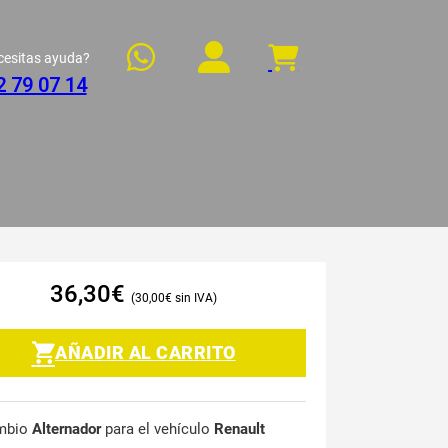
cesitas ayuda?
2 79 07 14
36,30
€
30,00
€
AÑADIR AL CARRITO
mbio
Alternador
para el vehículo
Renault