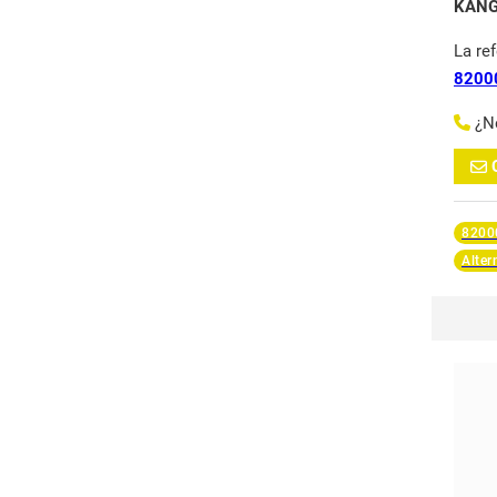
KANG
La re
8200
¿N
8200
Alter