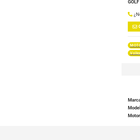
GOLF
¿N
MOTO
Volk
Marc
Mode
Motor