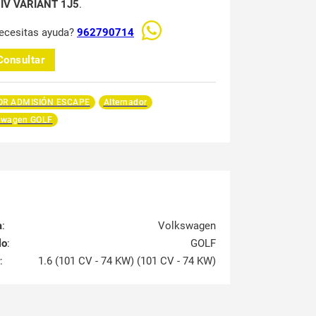
 IV VARIANT 1J5
.
ecesitas ayuda?
962790714
Consultar
R ADMISIÓN ESCAPE
Alternador
swagen GOLF
a
:
Volkswagen
lo
:
GOLF
:
1.6 (101 CV - 74 KW) (101 CV - 74 KW)