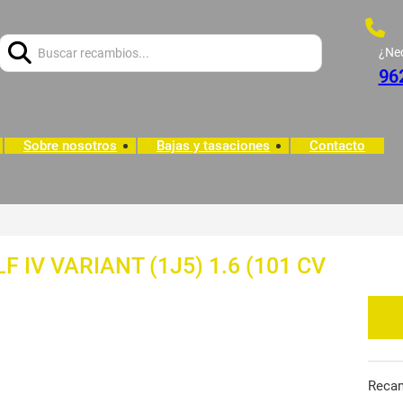
Buscar:
¿Ne
96
Sobre nosotros
Bajas y tasaciones
Contacto
F IV VARIANT (1J5) 1.6 (101 CV
Reca