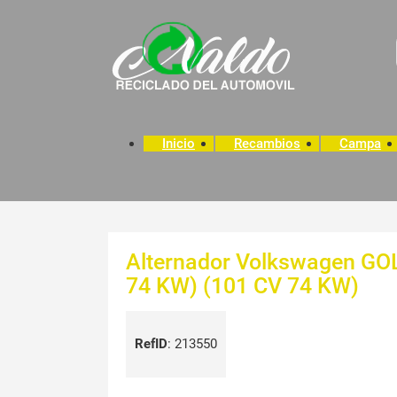
Inicio
Recambios
Campa
Alternador Volkswagen GOL
74 KW) (101 CV 74 KW)
RefID
:
213550