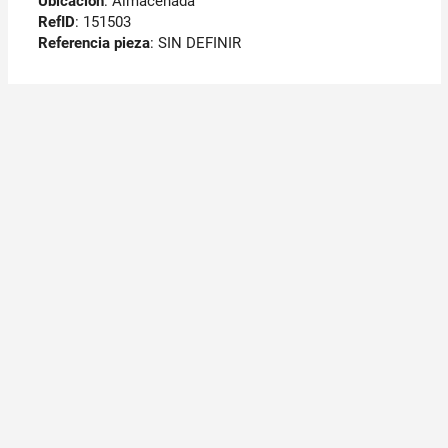
Ubicación
: Almacenada
RefID
: 151503
Referencia pieza
: SIN DEFINIR