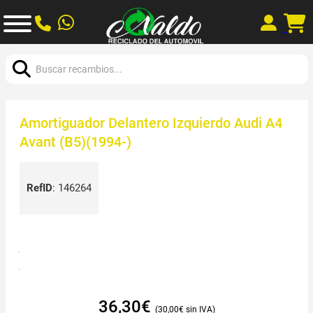
Buscar:
Amortiguador Delantero Izquierdo Audi A4
Avant (B5)(1994-)
RefID
:
146264
36,30
€
30,00
€