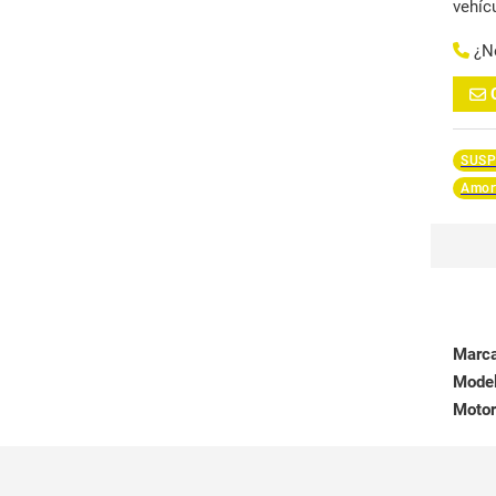
vehíc
¿N
SUSP
Amort
Marc
Mode
Motor