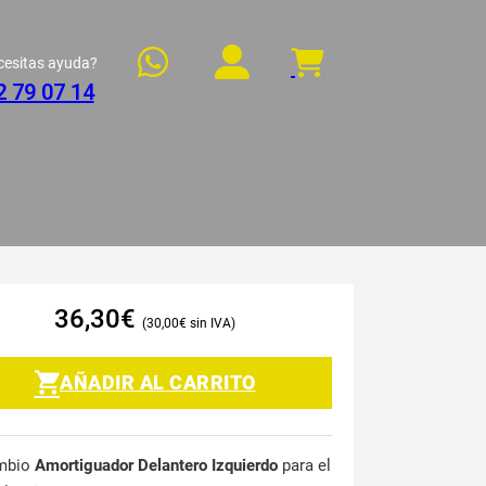
cesitas ayuda?
2 79 07 14
36,30
€
30,00
€
AÑADIR AL CARRITO
mbio
Amortiguador Delantero Izquierdo
para el