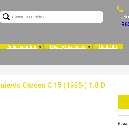
Buscar:
¿Ne
96
Sobre nosotros
Bajas y tasaciones
Contacto
uierdo Citroen C 15 (1985-) 1.8 D
Reca