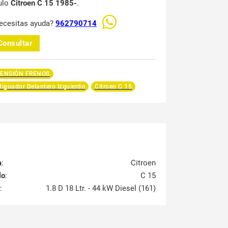
ulo
Citroen C 15 1985-
.
ecesitas ayuda?
962790714
Consultar
ENSIÓN FRENOS
iguador Delantero Izquierdo
Citroen C 15
a
:
Citroen
lo
:
C 15
:
1.8 D 18 Ltr. - 44 kW Diesel (161)