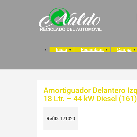
Inicio
Recambios
Campa
Amortiguador Delantero Izq
18 Ltr. – 44 kW Diesel (161)
RefID
:
171020