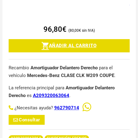
96,80
€
80,00
€
AÑADIR AL CARRITO
Recambio
Amortiguador Delantero Derecho
para el
vehículo
Mercedes-Benz CLASE CLK W209 COUPE
.
La referencia principal para
Amortiguador Delantero
Derecho
es
A209320063064
.
¿Necesitas ayuda?
962790714
Consultar