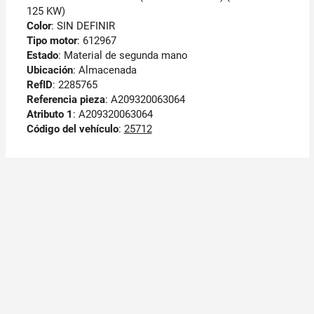
125 KW)
Color
: SIN DEFINIR
Tipo motor
: 612967
Estado
: Material de segunda mano
Ubicación
: Almacenada
RefID
: 2285765
Referencia pieza
: A209320063064
Atributo 1
: A209320063064
Código del vehículo
:
25712