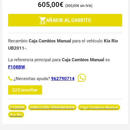
605,00
€
500,00
€
AÑADIR AL CARRITO
Recambio
Caja Cambios Manual
para el vehículo
Kia Rio
UB2011-
.
La referencia principal para
Caja Cambios Manual
es
F108BW
.
¿Necesitas ayuda?
962790714
Consultar
F108BW
DIRECCIÓN TRANSMISIÓN
Caja Cambios Manual
Kia Rio