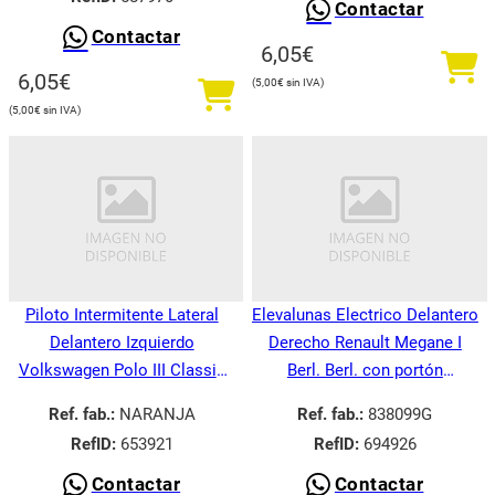
Contactar
Contactar
6,05
€
6,05
€
5,00
€
5,00
€
Piloto Intermitente Lateral
Elevalunas Electrico Delantero
Delantero Izquierdo
Derecho Renault Megane I
Volkswagen Polo III Classic
Berl. Berl. con portón
6V21995-
BA008.1995-
Ref. fab.:
NARANJA
Ref. fab.:
838099G
RefID:
653921
RefID:
694926
Contactar
Contactar