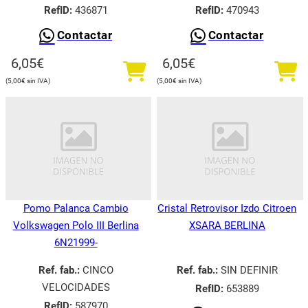
RefID:
436871
RefID:
470943
Contactar
Contactar
6,05
€
6,05
€
5,00
€
5,00
€
Pomo Palanca Cambio
Cristal Retrovisor Izdo Citroen
Volkswagen Polo III Berlina
XSARA BERLINA
6N21999-
Ref. fab.:
CINCO
Ref. fab.:
SIN DEFINIR
VELOCIDADES
RefID:
653889
RefID:
587970