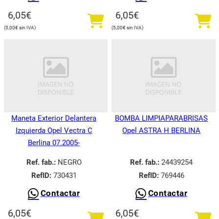
6,05
€
6,05
€
5,00
€
5,00
€
Maneta Exterior Delantera
BOMBA LIMPIAPARABRISAS
Izquierda Opel Vectra C
Opel ASTRA H BERLINA
Berlina 07.2005-
Ref. fab.:
NEGRO
Ref. fab.:
24439254
RefID:
730431
RefID:
769446
Contactar
Contactar
6,05
€
6,05
€