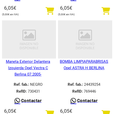
6,05
€
6,05
€
5,00
€
5,00
€
Maneta Exterior Delantera
BOMBA LIMPIAPARABRISAS
Izquierda Opel Vectra C
Opel ASTRA H BERLINA
Berlina 07.2005-
Ref. fab.:
NEGRO
Ref. fab.:
24439254
RefID:
730431
RefID:
769446
Contactar
Contactar
6,05
€
6,05
€