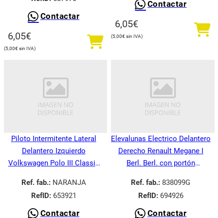
Contactar
Contactar
6,05
€
6,05
€
5,00
€
5,00
€
Piloto Intermitente Lateral
Elevalunas Electrico Delantero
Delantero Izquierdo
Derecho Renault Megane I
Volkswagen Polo III Classic
Berl. Berl. con portón
6V21995-
BA008.1995-
Ref. fab.:
NARANJA
Ref. fab.:
838099G
RefID:
653921
RefID:
694926
Contactar
Contactar