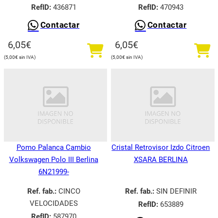
RefID:
436871
RefID:
470943
Contactar
Contactar
6,05
€
6,05
€
5,00
€
5,00
€
Pomo Palanca Cambio
Cristal Retrovisor Izdo Citroen
Volkswagen Polo III Berlina
XSARA BERLINA
6N21999-
Ref. fab.:
CINCO
Ref. fab.:
SIN DEFINIR
VELOCIDADES
RefID:
653889
RefID:
587970