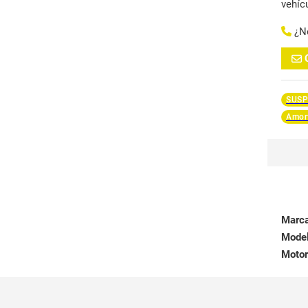
vehíc
¿N
SUSP
Amort
Marc
Mode
Motor