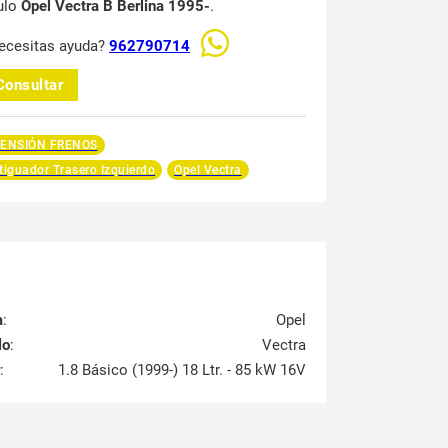
ulo
Opel Vectra B Berlina 1995-
.
ecesitas ayuda?
962790714
Consultar
ENSIÓN FRENOS
iguador Trasero Izquierdo
Opel Vectra
a
:
Opel
lo
:
Vectra
:
1.8 Básico (1999-) 18 Ltr. - 85 kW 16V