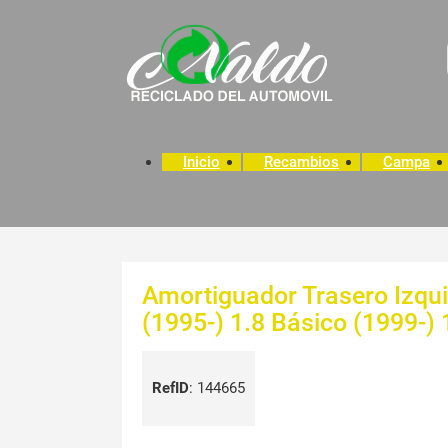
Inicio
Recambios
Campa
Amortiguador Trasero Izqui
(1995-) 1.8 Básico (1999-) 
RefID
:
144665