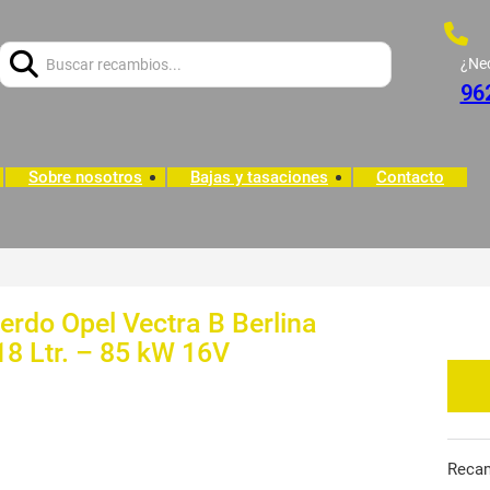
Buscar:
¿Ne
96
Sobre nosotros
Bajas y tasaciones
Contacto
erdo Opel Vectra B Berlina
18 Ltr. – 85 kW 16V
Reca