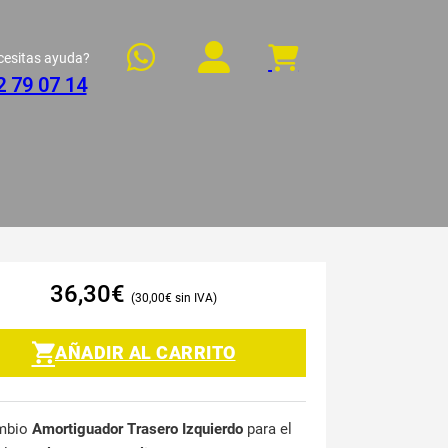
cesitas ayuda?
2 79 07 14
36,30
€
30,00
€
AÑADIR AL CARRITO
mbio
Amortiguador Trasero Izquierdo
para el