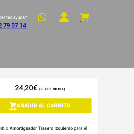
cesitas ayuda?
2 79 07 14
24,20
€
20,00
€
AÑADIR AL CARRITO
mbio
Amortiguador Trasero Izquierdo
para el