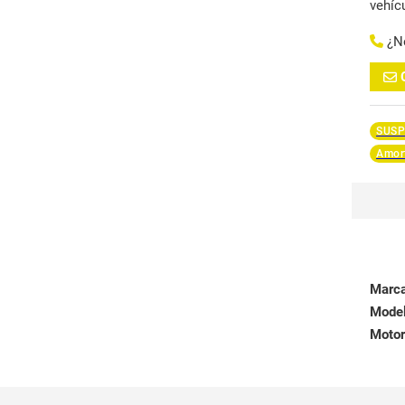
vehíc
¿N
SUSP
Amort
Marc
Mode
Motor