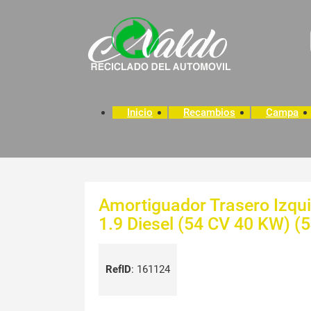
Inicio
Recambios
Campa
Amortiguador Trasero Izq
1.9 Diesel (54 CV 40 KW) (
RefID
:
161124