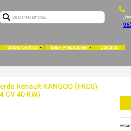
Buscar:
¿Ne
96
Sobre nosotros
Bajas y tasaciones
Contacto
uierdo Renault KANGOO (FKC0)
54 CV 40 KW)
Reca