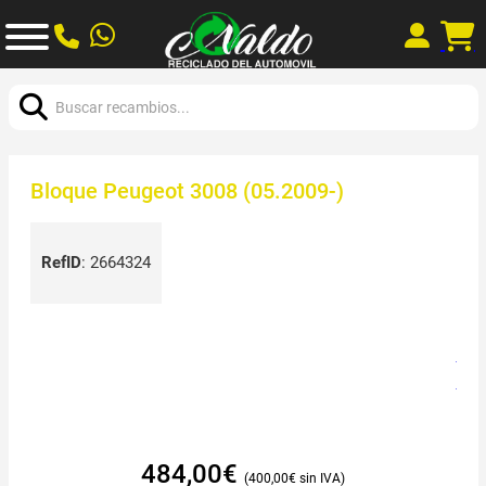
Buscar:
Bloque Peugeot 3008 (05.2009-)
RefID
:
2664324
484,00
€
400,00
€