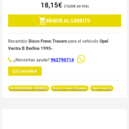
18,15
€
15,00
€
AÑADIR AL CARRITO
Recambio
Disco Freno Trasero
para el vehículo
Opel
Vectra B Berlina 1995-
.
¿Necesitas ayuda?
962790714
Consultar
SUSPENSIÓN FRENOS
Disco Freno Trasero
Opel Vectra