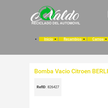
Inicio
Recambios
Campa
Bomba Vacio Citroen BERLI
RefID
:
826427