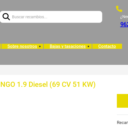
Buscar:
¿Ne
96
Sobre nosotros
Bajas y tasaciones
Contacto
NGO 1.9 Diesel (69 CV 51 KW)
Reca