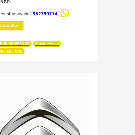
INGO
.
ecesitas ayuda?
962790714
Consultar
ENSIÓN FRENOS
Bomba Vacio
oen BERLINGO