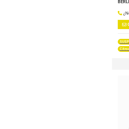
BERL
¿N
SUSP
Citr