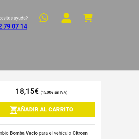
cesitas ayuda?
2 79 07 14
18,15
€
15,00
€
AÑADIR AL CARRITO
mbio
Bomba Vacio
para el vehículo
Citroen