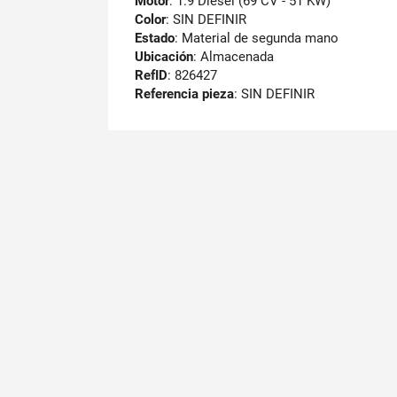
Motor
: 1.9 Diesel (69 CV - 51 KW)
Color
: SIN DEFINIR
Estado
: Material de segunda mano
Ubicación
: Almacenada
RefID
: 826427
Referencia pieza
: SIN DEFINIR