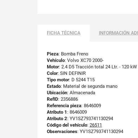
FICHA TÉCNICA
INFORMACIÓN AD
Pieza
: Bomba Freno
Vehículo
: Volvo XC70 2000-
Motor
: 2.4 D5 Tracción total 24 Ltr. - 120 k
Color
: SIN DEFINIR
Tipo motor
: D 5244 T15
Estado
: Material de segunda mano
Ubicación
: Almacenada
RefID
: 2356886
Referencia pieza
: 8646009
Atributo 1
: 8646009
Atributo 2
: YV1SZ793741130294
Código del vehículo
:
26511
Observaciones
:
YV1SZ793741130294