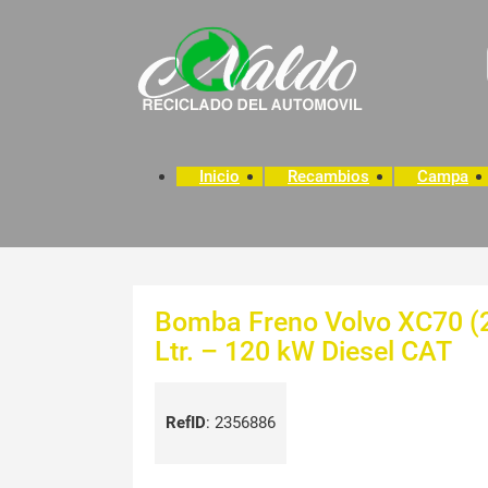
Inicio
Recambios
Campa
Bomba Freno Volvo XC70 (20
Ltr. – 120 kW Diesel CAT
RefID
:
2356886