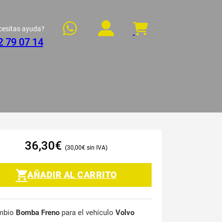
cesitas ayuda?
2 79 07 14
36,30
€
30,00
€
AÑADIR AL CARRITO
mbio
Bomba Freno
para el vehículo
Volvo