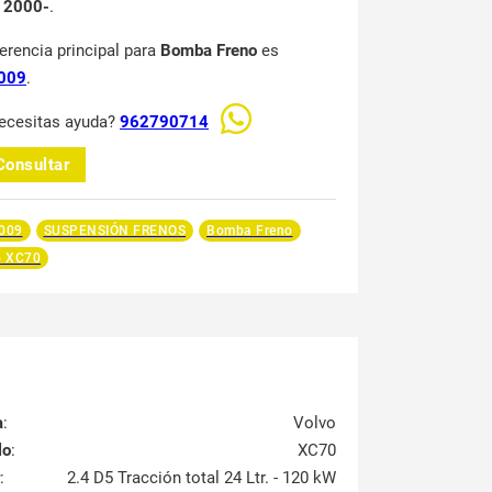
 2000-
.
ferencia principal para
Bomba Freno
es
009
.
ecesitas ayuda?
962790714
Consultar
009
SUSPENSIÓN FRENOS
Bomba Freno
o XC70
a
:
Volvo
lo
:
XC70
:
2.4 D5 Tracción total 24 Ltr. - 120 kW