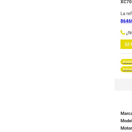
XC70
La re
8646
¿N
8646
Volv
Marc
Mode
Motor