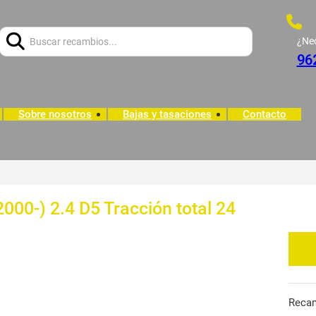
Buscar:
¿Ne
96
Sobre nosotros
Bajas y tasaciones
Contacto
00-) 2.4 D5 Tracción total 24
Reca